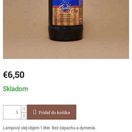
€6,50
Jednotková
Skladom
cena:
Pridať do košíka
Lampový olej objem 1 liter. Bez zápachu a dymenia.