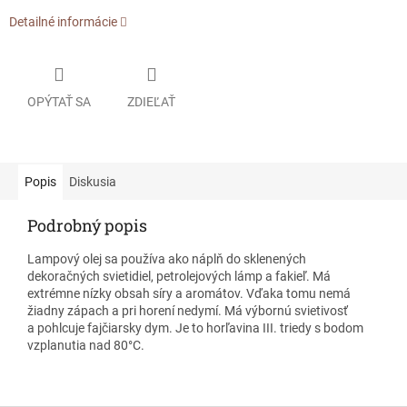
Detailné informácie
OPÝTAŤ SA
ZDIEĽAŤ
Popis
Diskusia
Podrobný popis
Lampový olej sa používa ako náplň do sklenených
dekoračných svietidiel, petrolejových lámp a fakieľ. Má
extrémne nízky obsah síry a aromátov. Vďaka tomu nemá
žiadny zápach a pri horení nedymí. Má výbornú svietivosť
a pohlcuje fajčiarsky dym. Je to horľavina III. triedy s bodom
vzplanutia nad 80
°
C.