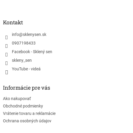
Z
á
p
ä
Kontakt
t
i
info
@
sklenysen.sk
e
0907198433
Facebook - Sklený sen
skleny_sen
YouTube - videá
Informácie pre vás
Ako nakupovať
Obchodné podmienky
Vrátenie tovaru a reklamácie
Ochrana osobných údajov