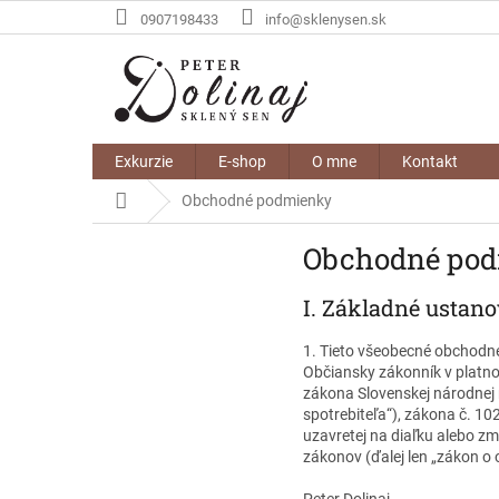
Prejsť
0907198433
info@sklenysen.sk
na
obsah
Exkurzie
E-shop
O mne
Kontakt
Domov
Obchodné podmienky
Obchodné po
I.
Základné ustano
1. Tieto všeobecné obchodné
Občiansky zákonník v platno
zákona Slovenskej národnej 
spotrebiteľa“), zákona č. 10
uzavretej na diaľku alebo z
zákonov (ďalej len „zákon o o