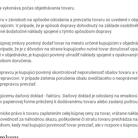
a vykonáva počas objednávania tovaru.
ru v závislosti na spôsobe odoslania a prevzatia tovaru sú uvedené v ob
ajúcim. V prípade, že je spôsob dopravy dohodnutý na základe osobitn
padné dodatočné náklady spojené s týmto spôsobom dopravy.
 kúpnej zmluvy povinný dodať tovar na miesto určené kupujúcim v objednáv
V prípade, že je z dôvodov na strane kupujúceho nutné tovar doručovať o
v objednávke, je kupujúci povinný uhradiť náklady spojené s opakovaný
sobom doručenia.
prepravcu je kupujúci povinný skontrolovať neporušenosť obalov tovaru a 
epravcovi. V prípade zistenia porušenia obalu svedčiaceho o neoprávnen
prepravcu prevziať.
ujúcemu daňový doklad - faktúru. Daňový doklad je odoslaný na emailovú
 v papierovej forme priložený k dodávanému tovaru alebo zaslaný poštou
ícke právo k tovaru zaplatením celej kúpnej ceny za tovar, vrátane nákl
povednosť za náhodnou skazu, poškodenie či stratu tovaru prechádza 
hom, kedy mal kupujúci povinnosť tovar prevziať, ale v rozpore s kúpnou
zmluvy