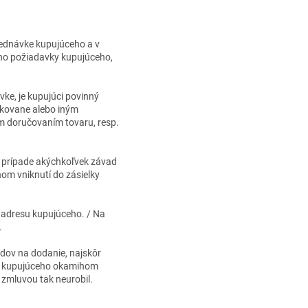
jednávke kupujúceho a v
ého požiadavky kupujúceho,
ke, je kupujúci povinný
pakovane alebo iným
m doručovaním tovaru, resp.
v prípade akýchkoľvek závad
om vniknutí do zásielky
 adresu kupujúceho. / Na
.
adov na dodanie, najskôr
na kupujúceho okamihom
 zmluvou tak neurobil.