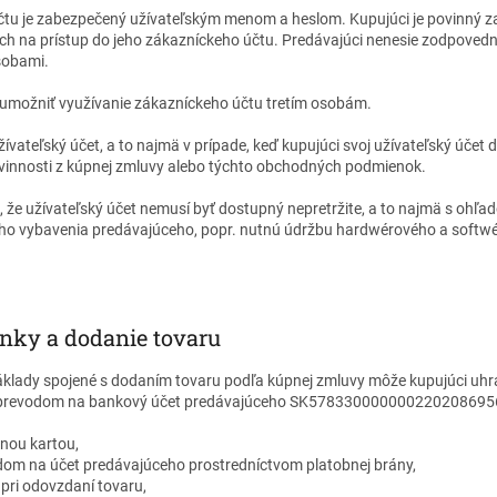
čtu je zabezpečený užívateľským menom a heslom. Kupujúci je povinný z
ch na prístup do jeho zákazníckeho účtu. Predávajúci nenesie zodpovedn
sobami.
ý umožniť využívanie zákazníckeho účtu tretím osobám.
ívateľský účet, a to najmä v prípade, keď kupujúci svoj užívateľský účet dl
ovinnosti z kúpnej zmluvy alebo týchto obchodných podmienok.
e, že užívateľský účet nemusí byť dostupný nepretržite, a to najmä s ohľ
o vybavenia predávajúceho, popr. nutnú údržbu hardwérového a softwé
nky a dodanie tovaru
áklady spojené s dodaním tovaru podľa kúpnej zmluvy môže kupujúci uhr
 prevodom na bankový účet predávajúceho SK578330000000220208695
nou kartou,
om na účet predávajúceho prostredníctvom platobnej brány,
 pri odovzdaní tovaru,