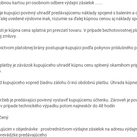
obnou kartou pri osobnom odbere výdajni zásielok ......
je kupujúci povinný uhradiť predávajúcemu náklady spojené s balením a
ďalej uvedené výslovne inak, rozumie sa ďalej kúpnou cenou aj náklady s
sti je kúpna cena splatná pri prevzatí tovaru. V prípade bezhotovostnej p
j zmluvy.
dníctvom platobnej brány postupuje kupujúci podľa pokynov príslušného 
 platby je záväzok kupujúceho uhradiť kúpnu cenu splnený okamihom pripí
.
d kupujúceho vopred žiadnu zálohu či inú obdobnú platbu. Úhrada kúpne
tržieb je predávajúci povinný vystaviť kupujúcemu účtenku. Zároveň je po
, v prípade technického výpadku potom najneskôr do 48 hodín
čený:
júcim v objednávke · prostredníctvom výdajne zásielok na adresu výdajne,
revádzke predávajúceho