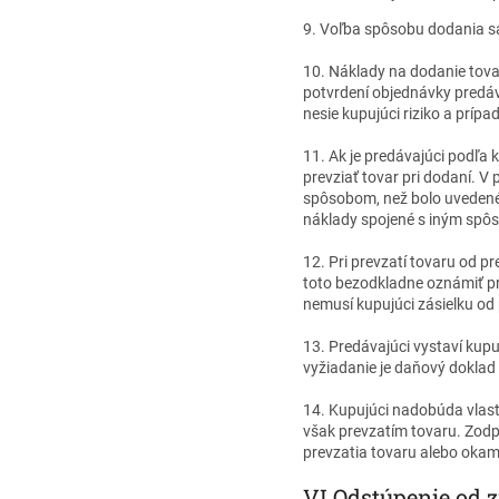
9. Voľba spôsobu dodania s
10. Náklady na dodanie tova
potvrdení objednávky predáv
nesie kupujúci riziko a prí
11. Ak je predávajúci podľa
prevziať tovar pri dodaní. 
spôsobom, než bolo uvedené 
náklady spojené s iným spô
12. Pri prevzatí tovaru od 
toto bezodkladne oznámiť pr
nemusí kupujúci zásielku od 
13. Predávajúci vystaví kup
vyžiadanie je daňový doklad
14. Kupujúci nadobúda vlastn
však prevzatím tovaru. Zod
prevzatia tovaru alebo okami
VI.
Odstúpenie od 