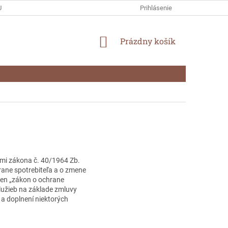
U A REKLAMÁCIE
OCHRANA OSOBNÝCH ÚDAJOV
Prihlásenie
NÁKUPNÝ
Prázdny košík
KOŠÍK
ami zákona č. 40/1964 Zb.
rane spotrebiteľa a o zmene
len „zákon o ochrane
služieb na základe zmluvy
a doplnení niektorých