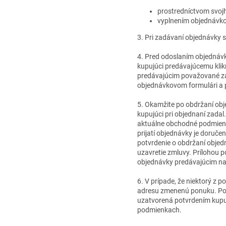
prostredníctvom svojh
vyplnením objednávkov
3. Pri zadávaní objednávky s
4. Pred odoslaním objednávk
kupujúci predávajúcemu klik
predávajúcim považované za
objednávkovom formulári a 
5. Okamžite po obdržaní obj
kupujúci pri objednaní zadal
aktuálne obchodné podmienk
prijatí objednávky je doruč
potvrdenie o obdržaní objedn
uzavretie zmluvy. Prílohou
objednávky predávajúcim na
6. V prípade, že niektorý z
adresu zmenenú ponuku. Poz
uzatvorená potvrdením kupu
podmienkach.