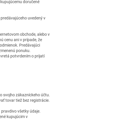
je kupujúcemu doručené
l predávajúceho uvedený v
internetovom obchode, alebo v
ú cenu ani v prípade, že
podmienok. Predávajúci
u zmenenú ponuku.
etá potvrdením o prijatí
do svojho zákazníckeho účtu.
 tovar tiež bez registrácie.
a pravdivo všetky údaje.
dené kupujúcim v