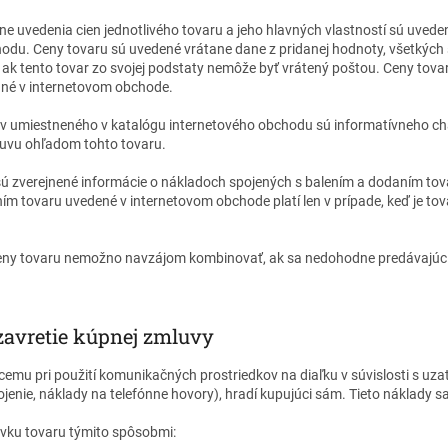
ane uvedenia cien jednotlivého tovaru a jeho hlavných vlastností sú uveden
odu. Ceny tovaru sú uvedené vrátane dane z pridanej hodnoty, všetkých 
 ak tento tovar zo svojej podstaty nemôže byť vrátený poštou. Ceny tovar
ané v internetovom obchode.
ov umiestneného v katalógu internetového obchodu sú informatívneho cha
luvu ohľadom tohto tovaru.
ú zverejnené informácie o nákladoch spojených s balením a dodaním tov
ím tovaru uvedené v internetovom obchode platí len v prípade, keď je to
ceny tovaru nemožno navzájom kombinovať, ak sa nedohodne predávajúci
zavretie kúpnej zmluvy
cemu pri použití komunikačných prostriedkov na diaľku v súvislosti s uz
ojenie, náklady na telefónne hovory), hradí kupujúci sám. Tieto náklady sa
ávku tovaru týmito spôsobmi: