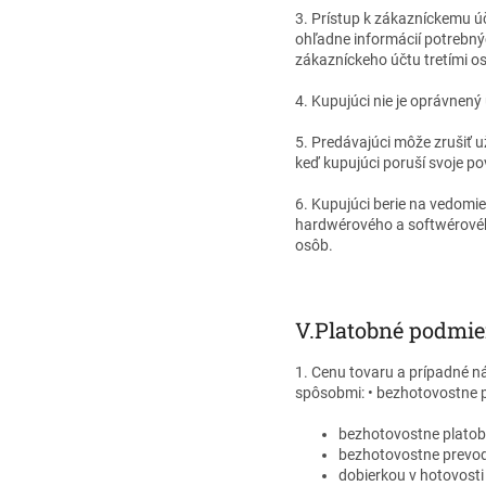
3. Prístup k zákazníckemu ú
ohľadne informácií potrebný
zákazníckeho účtu tretími o
4. Kupujúci nie je oprávnen
5. Predávajúci môže zrušiť už
keď kupujúci poruší svoje p
6. Kupujúci berie na vedomi
hardwérového a softwérovéh
osôb.
V.
Platobné podmie
1. Cenu tovaru a prípadné n
spôsobmi: • bezhotovostne
bezhotovostne platob
bezhotovostne prevod
dobierkou v hotovosti