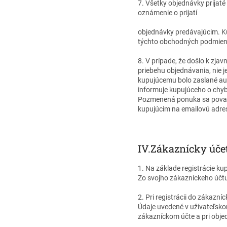
7. Všetky objednávky prijat
oznámenie o prijatí
objednávky predávajúcim. Ku
týchto obchodných podmien
8. V prípade, že došlo k zja
priebehu objednávania, nie j
kupujúcemu bolo zaslané au
informuje kupujúceho o chy
Pozmenená ponuka sa považuj
kupujúcim na emailovú adre
IV.
Zákaznícky úče
1. Na základe registrácie k
Zo svojho zákazníckeho účtu
2. Pri registrácii do zákazn
Údaje uvedené v užívateľsko
zákazníckom účte a pri obj