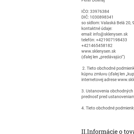
Peter Dolinaj
IČO: 33976384
DIČ: 1030898341
so sídlom: Valaská Belá 20,
kontaktné údaje:
email: info@sklenysen.sk
telefón: +421907198433
+421465458182
www.sklenysen.sk
(ďalej len „predávajúci“)
2. Tieto obchodné podmienk
kúpnu zmluvu (ďalej len „ku
internetovej adrese www.skle
3. Ustanovenia obchodných 
prednosť pred ustanovenia
4. Tieto obchodné podmienk
II.
Informácie o tov