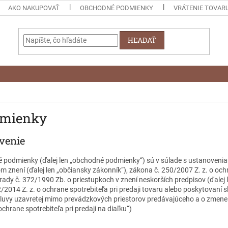
AKO NAKUPOVAŤ
OBCHODNÉ PODMIENKY
VRÁTENIE TOVAR
HĽADAŤ
dmienky
venie
 podmienky (ďalej len „obchodné podmienky“) sú v súlade s ustanoveni
m znení (ďalej len „občiansky zákonník“), zákona č. 250/2007 Z. z. o och
rady č. 372/1990 Zb. o priestupkoch v znení neskorších predpisov (ďalej 
2/2014 Z. z. o ochrane spotrebiteľa pri predaji tovaru alebo poskytovaní 
mluvy uzavretej mimo prevádzkových priestorov predávajúceho a o zmene 
chrane spotrebiteľa pri predaji na diaľku“)