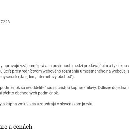
 97228
y upravujú vzájomné práva a povinnosti medzi predávajúcim a fyzickou 
pujúci") prostredníctvom webového rozhrania umiestneného na webovej 
nysen.sk (ďalej len „internetový obchod").
podmienok sú neoddeliteľnou súčasťou kúpnej zmluvy. Odlišné dojednan
mi týchto obchodných podmienok.
y a kúpna zmluva sa uzatvárajú v slovenskom jazyku.
are a cenách