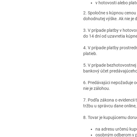
v hotovosti alebo plat
2. Spoločne s kúpnou cenou 
dohodnutej výške. Ak nie je 
3. V prípade platby v hotovo
do 14 dní od uzavretia kúpne
4. V prípade platby prostre
platieb.
5. V prípade bezhotovostnej
bankový účet predávajúceho
6. Predávajúci nepožaduje o
nie je zálohou.
7. Podľa zákona o evidencii 
tržbu u správcu dane online
8. Tovar je kupujúcemu doru
na adresu určenú kupu
osobným odberom v p