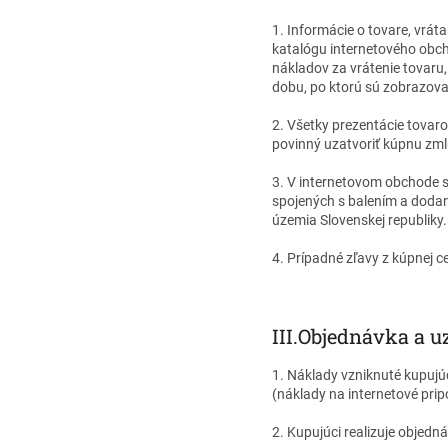
1. Informácie o tovare, vrát
katalógu internetového obch
nákladov za vrátenie tovaru,
dobu, po ktorú sú zobrazov
2. Všetky prezentácie tovar
povinný uzatvoriť kúpnu zm
3. V internetovom obchode s
spojených s balením a dodan
územia Slovenskej republiky.
4. Prípadné zľavy z kúpnej 
III.
Objednávka a u
1. Náklady vzniknuté kupujú
(náklady na internetové prip
2. Kupujúci realizuje objedn