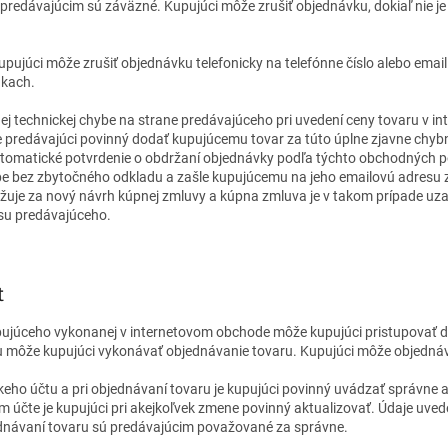
é predávajúcim sú záväzné. Kupujúci môže zrušiť objednávku, dokiaľ nie 
pujúci môže zrušiť objednávku telefonicky na telefónne číslo alebo emai
kach.
vnej technickej chybe na strane predávajúceho pri uvedení ceny tovaru v 
e predávajúci povinný dodať kupujúcemu tovar za túto úplne zjavne chybn
tomatické potvrdenie o obdržaní objednávky podľa týchto obchodných 
be bez zbytočného odkladu a zašle kupujúcemu na jeho emailovú adres
e za nový návrh kúpnej zmluvy a kúpna zmluva je v takom prípade uzavr
su predávajúceho.
t
upujúceho vykonanej v internetovom obchode môže kupujúci pristupovať 
 môže kupujúci vykonávať objednávanie tovaru. Kupujúci môže objednávať
íckeho účtu a pri objednávaní tovaru je kupujúci povinný uvádzať správne 
m účte je kupujúci pri akejkoľvek zmene povinný aktualizovať. Údaje uve
ednávaní tovaru sú predávajúcim považované za správne.