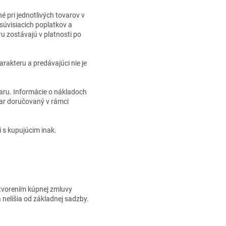
é pri jednotlivých tovarov v
súvisiacich poplatkov a
u zostávajú v platnosti po
rakteru a predávajúci nie je
aru. Informácie o nákladoch
var doručovaný v rámci
 s kupujúcim inak.
atvorením kúpnej zmluvy
 nelíšia od základnej sadzby.