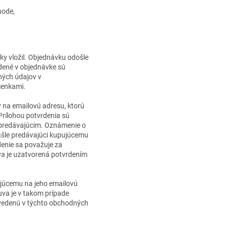
hode,
y vložil. Objednávku odošle
edené v objednávke sú
ných údajov v
ienkami.
 na emailovú adresu, ktorú
Prílohou potvrdenia sú
 predávajúcim. Oznámenie o
ašle predávajúci kupujúcemu
denie sa považuje za
va je uzatvorená potvrdením
pujúcemu na jeho emailovú
va je v takom prípade
uvedenú v týchto obchodných