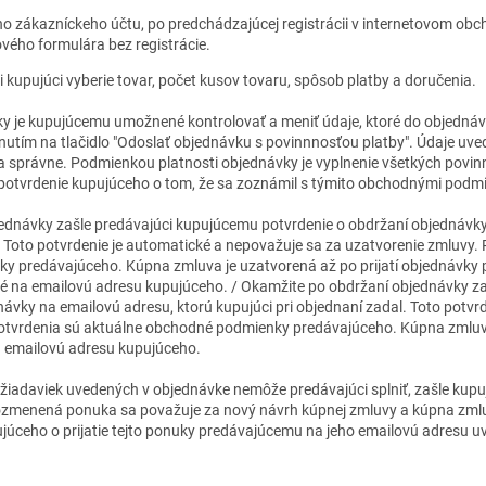
o zákazníckeho účtu, po predchádzajúcej registrácii v internetovom obc
ého formulára bez registrácie.
i kupujúci vyberie tovar, počet kusov tovaru, spôsob platby a doručenia.
y je kupujúcemu umožnené kontrolovať a meniť údaje, ktoré do objednávk
nutím na tlačidlo "Odoslať objednávku s povinnnosťou platby". Údaje uv
 správne. Podmienkou platnosti objednávky je vyplnenie všetkých povin
potvrdenie kupujúceho o tom, že sa zoznámil s týmito obchodnými podm
ednávky zašle predávajúci kupujúcemu potvrdenie o obdržaní objednávky
. Toto potvrdenie je automatické a nepovažuje sa za uzatvorenie zmluvy. 
y predávajúceho. Kúpna zmluva je uzatvorená až po prijatí objednávky
ené na emailovú adresu kupujúceho. / Okamžite po obdržaní objednávky z
ávky na emailovú adresu, ktorú kupujúci pri objednaní zadal. Toto potvr
 potvrdenia sú aktuálne obchodné podmienky predávajúceho. Kúpna zmlu
 emailovú adresu kupujúceho.
 požiadaviek uvedených v objednávke nemôže predávajúci splniť, zašle ku
menená ponuka sa považuje za nový návrh kúpnej zmluvy a kúpna zmlu
júceho o prijatie tejto ponuky predávajúcemu na jeho emailovú adresu 