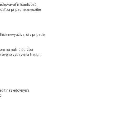
achovávať mlčanlivosť,
osť za prípadné zneužitie
hšie nevyužíva, či v prípade,
adom na nutnú údržbu
rového vybavenia tretích
adiť nasledovnými
6,