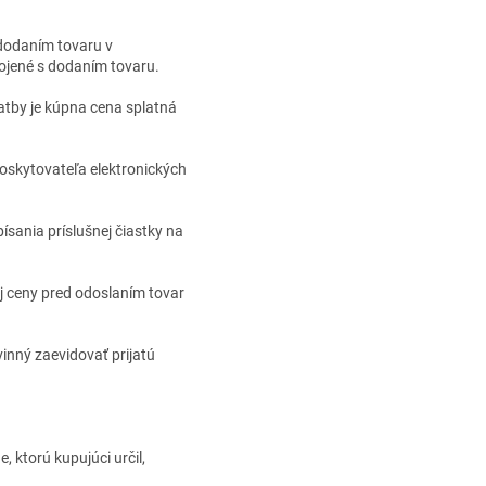
 dodaním tovaru v
pojené s dodaním tovaru.
latby je kúpna cena splatná
poskytovateľa elektronických
sania príslušnej čiastky na
j ceny pred odoslaním tovar
vinný zaevidovať prijatú
 ktorú kupujúci určil,