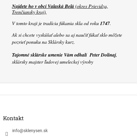
Najdete ho v obci Valaská Belá
(
okres Prievidza,
Trenčiansky kraj
)
.
V tomto kraji je tradícia fúkania skla od roku
1747
.
Ak si chcete vyskúšať alebo sa aj naučiť fúkať sklo môžete
pozrieť ponuku na Sklársky kurz.
Tajomné sklárske umenie Vám odhalí Peter Dolinaj
,
s
klársky majster ľudovej umeleckej výroby
Z
á
p
ä
Kontakt
t
i
info
@
sklenysen.sk