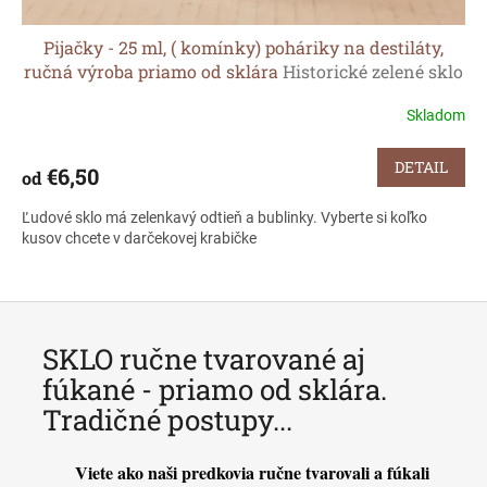
Pijačky - 25 ml, ( komínky) poháriky na destiláty,
ručná výroba priamo od sklára
Historické zelené sklo
Skladom
DETAIL
€6,50
od
Ľudové sklo má zelenkavý odtieň a bublinky. Vyberte si koľko
kusov chcete v darčekovej krabičke
SKLO ručne tvarované aj
fúkané - priamo od sklára.
Tradičné postupy...
Viete ako naši predkovia ručne tvarovali a fúkali