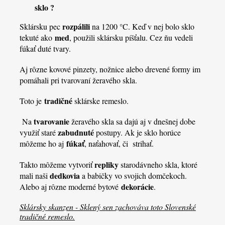
sklo ?
rozpálili
Sklársku pec
na 1200 °C. Keď v nej bolo sklo
med
tekuté ako
, použili sklársku píšťalu. Cez ňu vedeli
fúkať duté tvary.
Aj rôzne kovové pinzety, nožnice alebo drevené formy im
pomáhali pri tvarovaní žeravého skla.
tradičné
Toto je
sklárske remeslo.
tvarovanie
Na
žeravého skla sa dajú aj v dnešnej dobe
zabudnuté
využiť staré
postupy. Ak je sklo horúce
fúkať
môžeme ho aj
, naťahovať, či strihať.
repliky
Takto môžeme vytvoriť
starodávneho skla, ktoré
dedkovia
mali naši
a babičky vo svojich domčekoch.
dek
orácie
Alebo aj rôzne moderné bytové
.
Sklársky skanzen - Sklený sen zachováva toto Slovenské
tradičné remeslo.