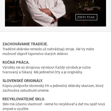
p
r
i
a
m
o
ZACHOVÁVANIE TRADÍCIE.
o
Tradičné sklárske remeslo už nahrádzajú stroje. Ale Vy máte
d
možnosť objaviť tajomstvo starých sklárov.
s
RUČNÁ PRÁCA.
k
Výrobky nie sú strojovou výrobou! Každý výrobok je ručne
l
tvarovaný a fúkaný. Má jedinečné črty a je originálny.
á
SLOVENSKÉ ORIGINÁLY.
Kúpou podporíte slovenský trh a jedinečný sklársky skanzen, ktorý
r
zachováva zabudnuté umenie.
a
RECYKLOVATEĽNÉ SKLO.
.
Sklo má úžasnú vlastnosť - vieme ho recyklovať a dať mu opäť nový
T
zmysel a využitie.