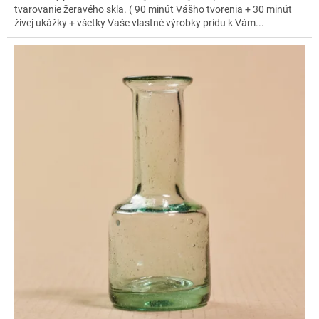
tvarovanie žeravého skla. ( 90 minút Vášho tvorenia + 30 minút
živej ukážky + všetky Vaše vlastné výrobky prídu k Vám...