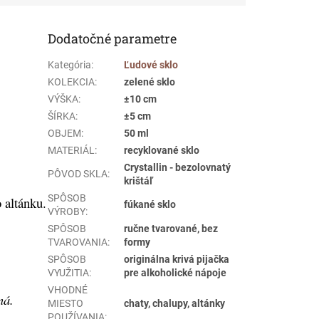
Dodatočné parametre
Kategória
:
Ľudové sklo
KOLEKCIA
:
zelené sklo
VÝŠKA
:
±10 cm
ŠÍRKA
:
±5 cm
OBJEM
:
50 ml
MATERIÁL
:
recyklované sklo
Crystallin - bezolovnatý
PÔVOD SKLA
:
krištáľ
SPÔSOB
 altánku.
fúkané sklo
VÝROBY
:
SPÔSOB
ručne tvarované, bez
TVAROVANIA
:
formy
SPÔSOB
originálna krivá pijačka
VYUŽITIA
:
pre alkoholické nápoje
VHODNÉ
iná.
MIESTO
chaty, chalupy, altánky
POUŽÍVANIA
: