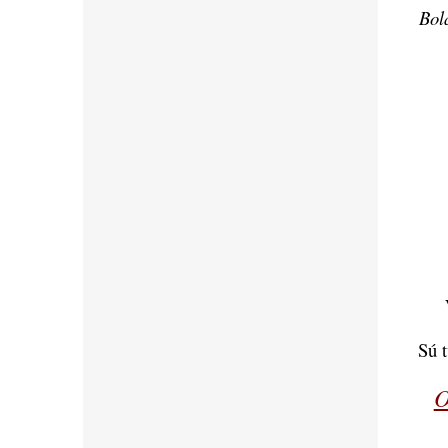
Bol
Sú 
O