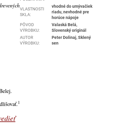
drevených
vhodné do umývačiek
VLASTNOSTI
riadu, nevhodné pre
SKLA
:
horúce nápoje
PÔVOD
Valaská Belá,
VÝROBKU
:
Slovenský originál
AUTOR
Peter Dolinaj, Sklený
.
VÝROBKU
:
sen
Belej.
1
lišovať.
vedieť