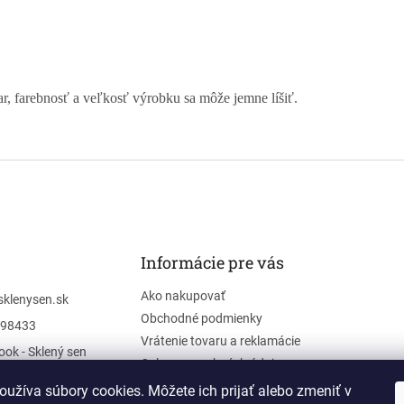
r, farebnosť a veľkosť výrobku sa môže jemne líšiť.
Informácie pre vás
Ako nakupovať
sklenysen.sk
Obchodné podmienky
98433
Vrátenie tovaru a reklamácie
ok - Sklený sen
Ochrana osobných údajov
y_sen
užíva súbory cookies. Môžete ich prijať alebo zmeniť v
e - videá