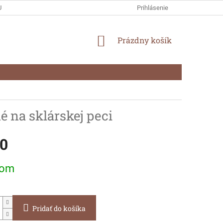
U A REKLAMÁCIE
OCHRANA OSOBNÝCH ÚDAJOV
Prihlásenie
NÁKUPNÝ
Prázdny košík
KOŠÍK
é na sklárskej peci
50
ová
dom
Pridať do košíka