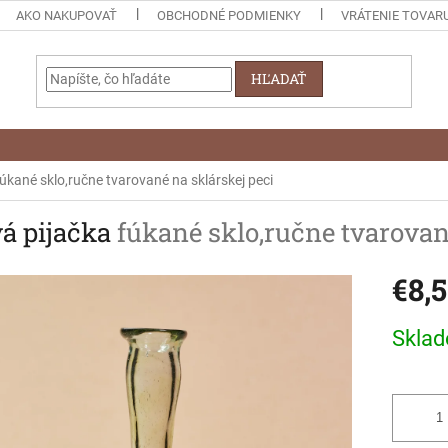
AKO NAKUPOVAŤ
OBCHODNÉ PODMIENKY
VRÁTENIE TOVAR
HĽADAŤ
fúkané sklo,ručne tvarované na sklárskej peci
vá pijačka
fúkané sklo,ručne tvarovan
€8,
Jednotk
Skla
cena: