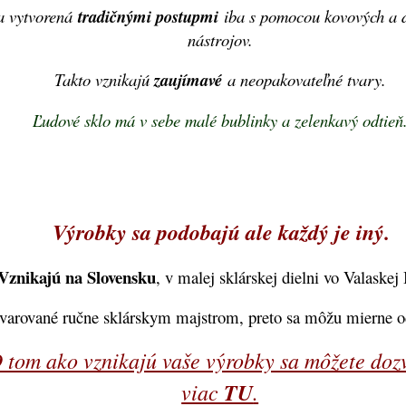
a vytvorená
tradičnými postupmi
iba s pomocou kovových a 
nástrojov.
Takto vznikajú
zaujímavé
a neopakovateľné tvary.
Ľudové sklo má v sebe malé bublinky a zelenkavý odtieň
Výrobky sa podobajú ale každý je iný.
Vznikajú na Slovensku
, v malej sklárskej dielni vo Valaskej 
tvarované ručne sklárskym majstrom, preto sa môžu mierne od
 tom ako vznikajú vaše výrobky sa môžete doz
viac
TU
.