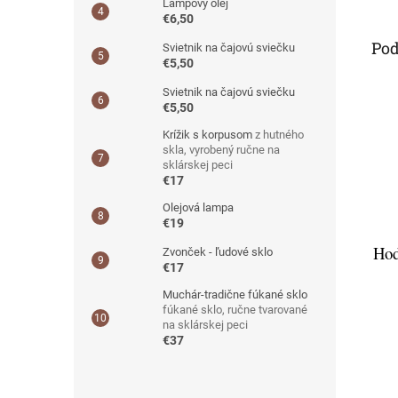
Lampový olej
€6,50
Pod
Svietnik na čajovú sviečku
€5,50
Svietnik na čajovú sviečku
€5,50
Krížik s korpusom
z hutného
skla, vyrobený ručne na
sklárskej peci
€17
Olejová lampa
€19
Hod
Zvonček - ľudové sklo
€17
Muchár-tradične fúkané sklo
fúkané sklo, ručne tvarované
na sklárskej peci
€37